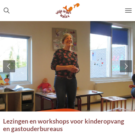
Ga
direct
naar
de
hoofdinhoud
Lezingen en workshops voor kinderopvang
en gastouderbureaus