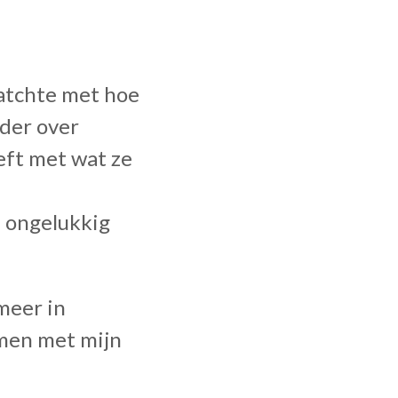
matchte met hoe
rder over
eft met wat ze
d ongelukkig
meer in
emen met mijn