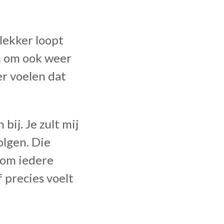
 lekker loopt
en om ook weer
r voelen dat
ij. Je zult mij
olgen. Die
s om iedere
 precies voelt