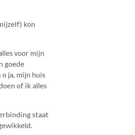
mijzelf) kon
alles voor mijn
en goede
o ja, mijn huis
oen of ik alles
verbinding staat
gewikkeld.